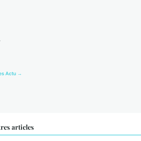
r
les Actu →
res articles