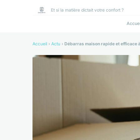
Et si la matière dictait votre confort ?
Accuei
Accueil
›
Actu
›
Débarras maison rapide et efficace à