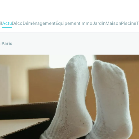
l
Actu
Déco
Déménagement
Équipement
Immo
Jardin
Maison
Piscine
T
 Paris