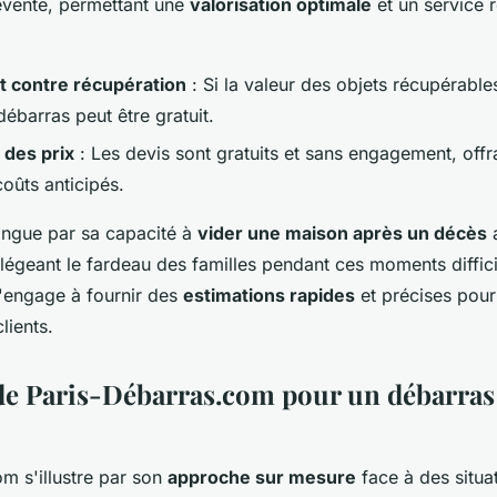
evente, permettant une
valorisation optimale
et un service 
it contre récupération
: Si la valeur des objets récupérables
débarras peut être gratuit.
des prix
: Les devis sont gratuits et sans engagement, off
coûts anticipés.
tingue par sa capacité à
vider une maison après un décès
allégeant le fardeau des familles pendant ces moments diffici
'engage à fournir des
estimations rapides
et précises pour f
lients.
 de Paris-Débarras.com pour un débarras
m s'illustre par son
approche sur mesure
face à des situa