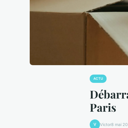
ACTU
Débarra
Paris
V
Victor
8 mai 2