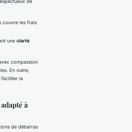
respectueux de
 couvre les frais
rant une
clarté
avec compassion
les. En outre,
aciliter la
 adapté à
tions de débarras