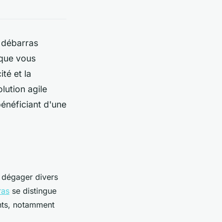
e débarras
 que vous
té et la
lution agile
énéficiant d'une
 dégager divers
ras
se distingue
ents, notamment