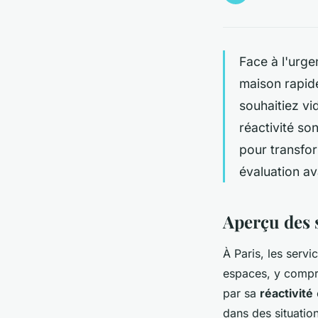
Face à l'urge
maison rapide
souhaitiez vi
réactivité so
pour transfor
évaluation a
Aperçu des s
À Paris, les serv
espaces, y compri
par sa
réactivité
dans des situatio