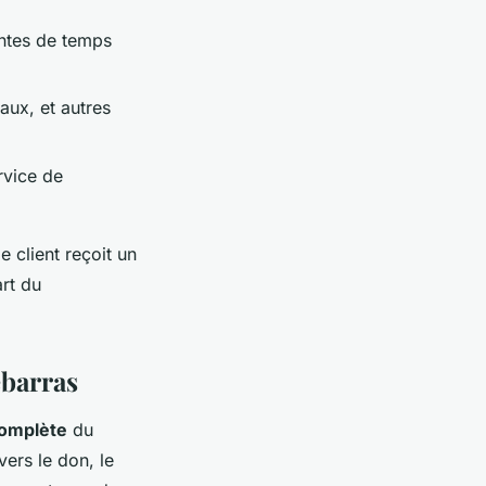
intes de temps
aux, et autres
rvice de
e client reçoit un
rt du
ébarras
complète
du
vers le don, le