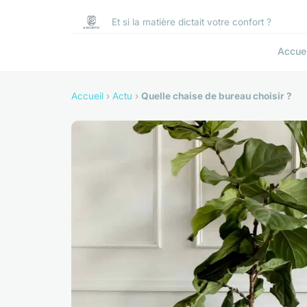
Et si la matière dictait votre confort ?
Accuei
Accueil
›
Actu
›
Quelle chaise de bureau choisir ?