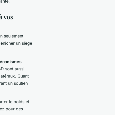
anté.
à vos
non seulement
énicher un siège
écanismes
3D sont aussi
latéraux. Quant
rant un soutien
rter le poids et
ptez pour des