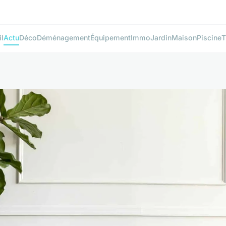
l
Actu
Déco
Déménagement
Équipement
Immo
Jardin
Maison
Piscine
T