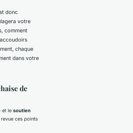
est donc
lagera votre
ns, comment
s accoudoirs
tement, chaque
ement dans votre
chaise de
e
et le
soutien
 revue ces points