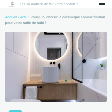
Et si la matière dictait votre confort ?
Accueil
›
Actu
›
Pourquoi choisir la céramique comme finition
pour votre salle de bain ?