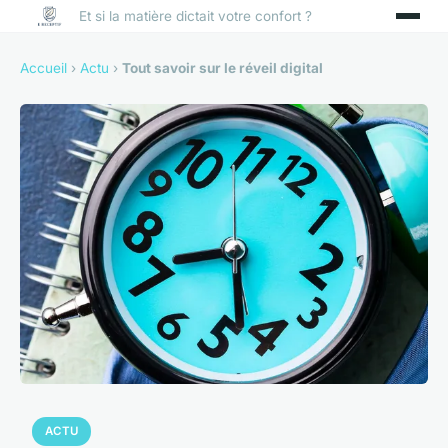
Et si la matière dictait votre confort ?
Accueil
›
Actu
›
Tout savoir sur le réveil digital
ACTU