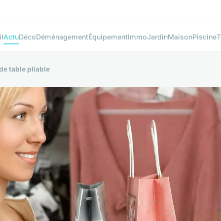
l
Actu
Déco
Déménagement
Équipement
Immo
Jardin
Maison
Piscine
T
de table pliable