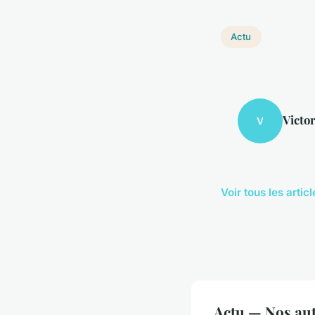
Actu
Victo
V
Voir tous les artic
Actu — Nos aut