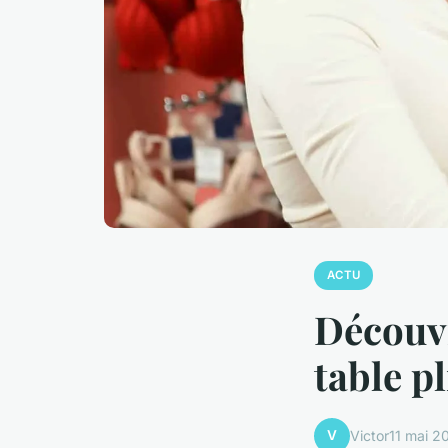
ACTU
Découvr
table p
V
Victor
11 mai 2