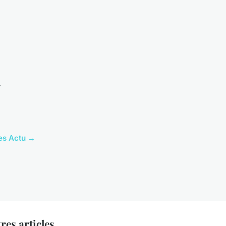
r
les Actu →
res articles