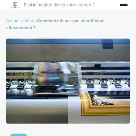
Et si la matière dictait votre confort ?
Accueil
›
Actu
›
Comment utiliser une plastifieuse
efficacement ?