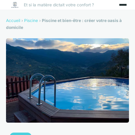
Et si la matière dictait votre confort ?
Accueil
›
Piscine
›
Piscine et bien-être : créer votre oasis à
domicile