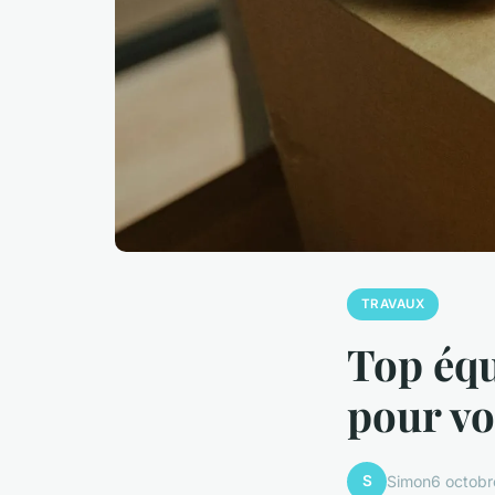
TRAVAUX
Top équ
pour vo
S
Simon
6 octob