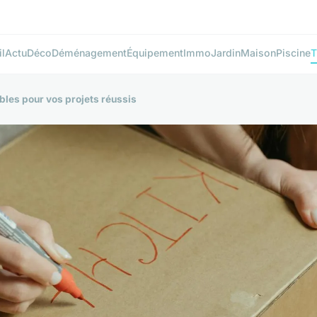
l
Actu
Déco
Déménagement
Équipement
Immo
Jardin
Maison
Piscine
T
les pour vos projets réussis