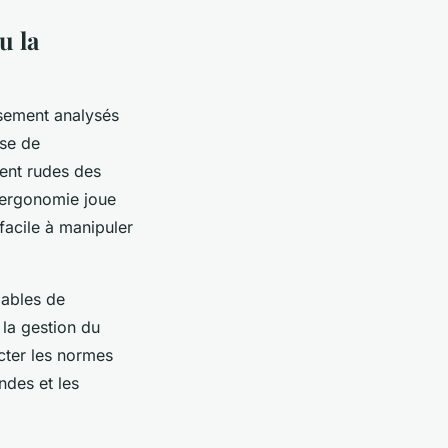
u la
usement analysés
sse de
vent rudes des
l’ergonomie joue
 facile à manipuler
pables de
 la gestion du
ecter les normes
ndes et les