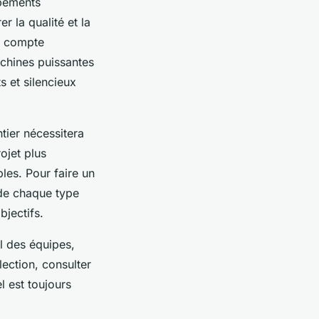
ipements
r la qualité et la
en compte
machines puissantes
 et silencieux
ntier nécessitera
ojet plus
es. Pour faire un
 de chaque type
bjectifs.
il des équipes,
lection, consulter
l est toujours