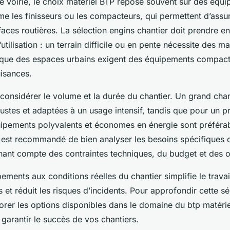
de voirie, le choix matériel BTP repose souvent sur des équ
e les finisseurs ou les compacteurs, qui permettent d’assure
rfaces routières. La sélection engins chantier doit prendre 
utilisation : un terrain difficile ou en pente nécessite des 
s que des espaces urbains exigent des équipements compacts
uisances.
e considérer le volume et la durée du chantier. Un grand cha
stes et adaptées à un usage intensif, tandis que pour un pr
pements polyvalents et économes en énergie sont préférabl
il est recommandé de bien analyser les besoins spécifiques
enant compte des contraintes techniques, du budget et des o
ements aux conditions réelles du chantier simplifie le trava
s et réduit les risques d’incidents. Pour approfondir cette sé
orer les options disponibles dans le domaine du btp matérie
 garantir le succès de vos chantiers.