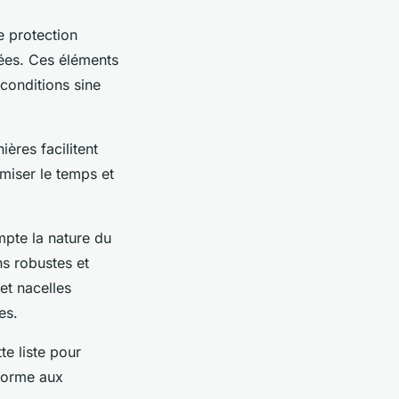
e protection
cées. Ces éléments
 conditions sine
ières facilitent
imiser le temps et
pte la nature du
ns robustes et
et nacelles
es.
te liste pour
nforme aux