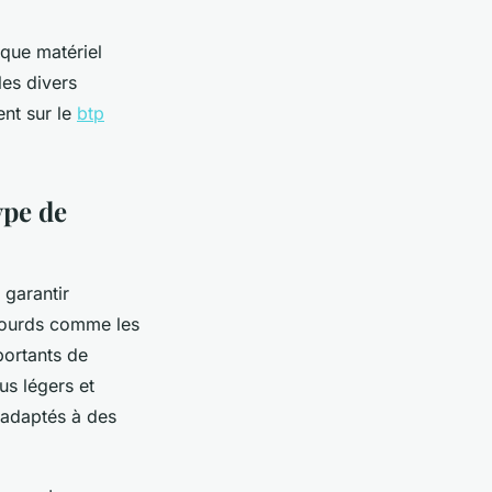
aque matériel
les divers
ent sur le
btp
ype de
 garantir
 lourds comme les
portants de
us légers et
x adaptés à des