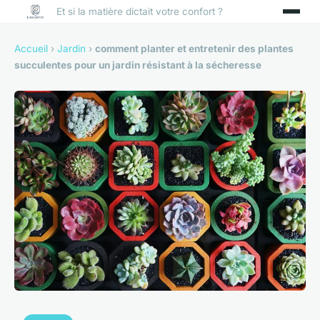
Et si la matière dictait votre confort ?
Accueil
›
Jardin
›
comment planter et entretenir des plantes
succulentes pour un jardin résistant à la sécheresse